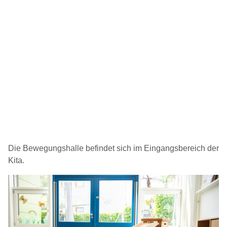
Die Bewegungshalle befindet sich im Eingangsbereich der
Kita.