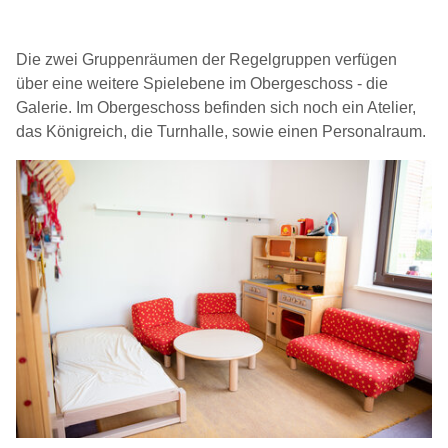
Die zwei Gruppenräumen der Regelgruppen verfügen
über eine weitere Spielebene im Obergeschoss - die
Galerie. Im Obergeschoss befinden sich noch ein Atelier,
das Königreich, die Turnhalle, sowie einen Personalraum.