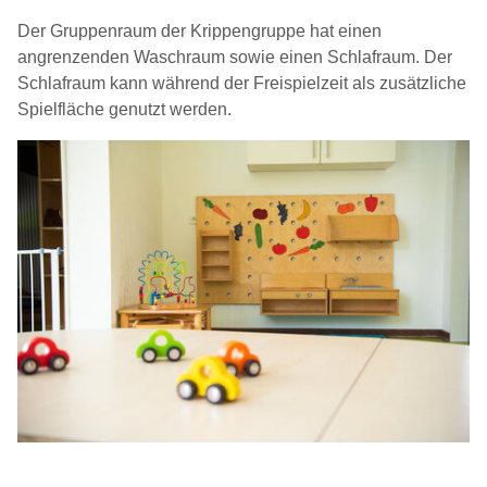
Der Gruppenraum der Krippengruppe hat einen
angrenzenden Waschraum sowie einen Schlafraum. Der
Schlafraum kann während der Freispielzeit als zusätzliche
Spielfläche genutzt werden.